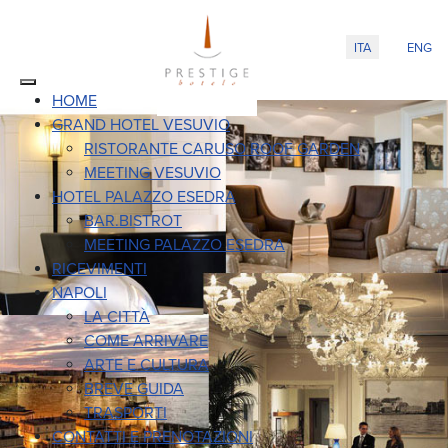
Seleziona la tua
ITA
ENG
HOME
GRAND HOTEL VESUVIO
RISTORANTE CARUSO ROOF GARDEN
MEETING VESUVIO
HOTEL PALAZZO ESEDRA
BAR.BISTROT
MEETING PALAZZO ESEDRA
RICEVIMENTI
NAPOLI
LA CITTÀ
COME ARRIVARE
ARTE E CULTURA
BREVE GUIDA
TRASPORTI
CONTATTI E PRENOTAZIONI