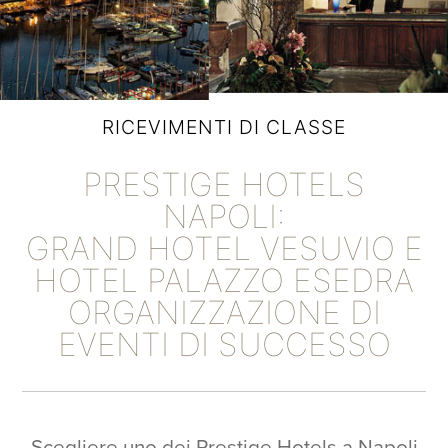
RICEVIMENTI DI CLASSE
PRESTIGE HOTELS
NAPOLI:
GRAND HOTEL VESUVIO E
HOTEL PALAZZO ESEDRA
ORGANIZZAZIONE DI
EVENTI DI SUCCESSO
Scegliere uno dei Prestige Hotels a Napoli